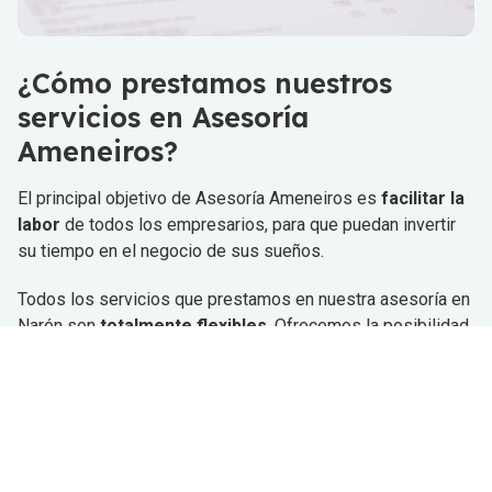
¿Cómo prestamos nuestros
servicios en Asesoría
Ameneiros?
El principal objetivo de Asesoría Ameneiros es
facilitar la
labor
de todos los empresarios, para que puedan invertir
su tiempo en el negocio de sus sueños.
Todos los servicios que prestamos en nuestra asesoría en
Narón son
totalmente flexibles
. Ofrecemos la posibilidad
de que nuestros asesores
se desplacen
hasta el hogar de
cada cliente, el despacho o las instalaciones de la propia
empresa. Disponemos de
servicios
referidos a
contabilidad, chequeo fiscal o auditoría laboral.